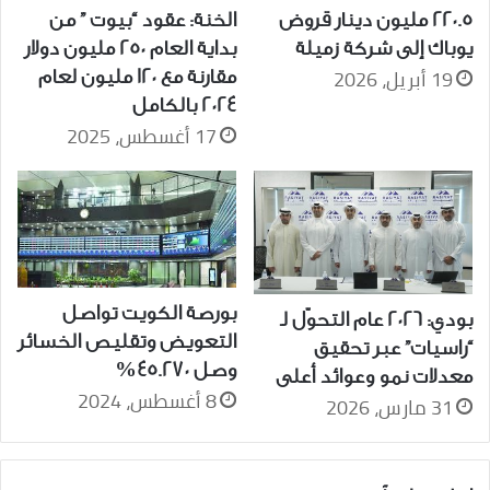
220.5 مليون دينار قروض
الخنة: عقود “بيوت ” من
يوباك إلى شركة زميلة
بداية العام 250 مليون دولار
19 أبريل، 2026
مقارنة مع 120 مليون لعام
2024 بالكامل
17 أغسطس، 2025
بورصة الكويت تواصل
بودي: 2026 عام التحوّل لـ
التعويض وتقليص الخسائر
“راسيات” عبر تحقيق
وصل 45.270%
معدلات نمو وعوائد أعلى
8 أغسطس، 2024
31 مارس، 2026