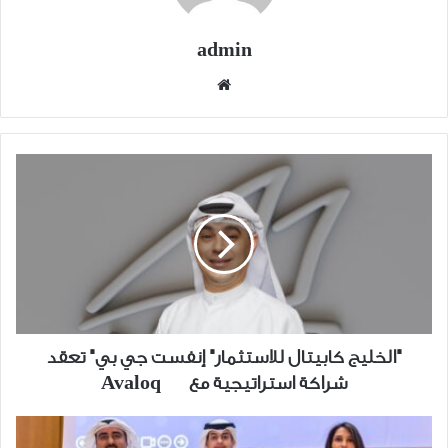
admin
موقع
الويب
"الخليج
كابيتال
للاستثمار"
إنفست
جي
بي"
تعقد
شراكة
استراتيجية
"الخليج كابيتال للاستثمار" إنفست جي بي" تعقد
مع
شراكة استراتيجية مع Avaloq
Avaloq
"زين"