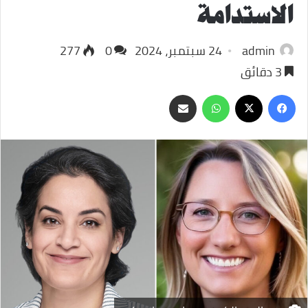
الاستدامة
admin
24 سبتمبر، 2024
0
277
3 دقائق
‫X
فيسبوك
واتساب
مشاركة
عبر
البريد