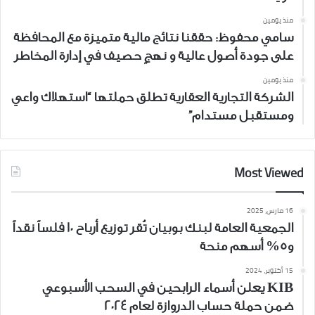
منذ يومين
سامي محفوظ: حققنا نتائج مالية متميزة مع المحافظة
على جودة أصول عالية و نهجٍ حصيف في إدارة المخاطر
منذ يومين
الشركة التجارية العقارية تطلق حملتها “استهلاك واعي
ومستقبل مستدام”
Most Viewed
16 مارس، 2025
الجمعية العامة لبنك بوبيان تُقر توزيع أرباح 10 فلساً نقداً
و5% أسهم منحة
15 أكتوبر، 2024
KIB يعلن أسماء الرابحين في السحب الأسبوعي
ضمن حملة حساب الدروازة لعام 2024