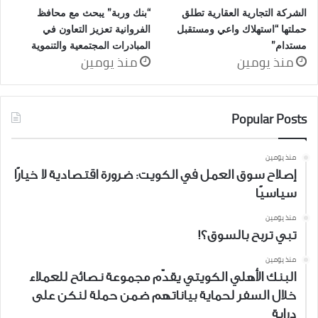
الشركة التجارية العقارية تطلق
“بنك وربة” يبحث مع محافظ
حملتها “استهلاك واعي ومستقبل
الفروانية تعزيز التعاون في
مستدام”
المبادرات المجتمعية والتنموية
منذ يومين
منذ يومين
Popular Posts
منذ يومين
إصلاح سوق العمل في الكويت: ضرورة اقتصادية لا خيارًا
سياسيًا
منذ يومين
تبي تربح بالسوق؟!
منذ يومين
البنك الأهلي الكويتي يقدّم مجموعة نصائح للعملاء
خلال السفر لحماية بياناتهم ضمن حملة لنكن على
دراية