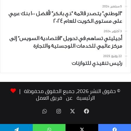
5 سبتمبر، 2024
“الوطني” يتصدر قائمة “ذي بانكر” لأفضل 100 بنك عربي
على مستوى الكويت للعام 2024
3 أكتوبر، 2024
أجيليتي تساهم في تحويل “اقتصادية السويس” إلى
مركز عالمي للخدمات اللوجستية والتجارة
22 يونيو، 2025
رئيس تنفيذي للتوازنات
© حقوق النشر 2026، جميع الحقوق محفوظة |
الرئيسية
عن
فريق العمل
‫X
فيسبوك
انستقرام
واتساب