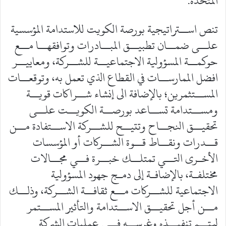
المتحدة.
تنص اســتراتيجية بورصة الكويت للاستدامة المؤسسية
علــى ضمــان تطبيــق المبــادرات وتوافقهــا مــع
حوكمــة المسؤولية الاجتماعيــة للشــركة، ومعاييــر
افضل الممارســات في القطاع الذي تعمل به، وتوقعــات
المســتثمرين؛ بالإضافة الى إنشاء شــراكات قويــة
ومســتدامة تســاعد بورصــة الكويــت علــى
تحقيــق النجــاح وتتيــح للشــركة الاســتفادة مــن
قــدرات ونقــاط قــوة الشــركات أو المؤسسات
الأخــرى التــي تمتلــك خبــرة فــي مجــالات
مختلفـة، بالإضافـة إلى دمـج جهود المسؤولية
الاجتماعية للشــركات مــع ثقافــة الشــركة، وذلــك
مــن أجل تحقيــق الاســتدامة والتأثير المســتمر
ليتــم تنفيــذه وغرســه فــي عمليات الشركة