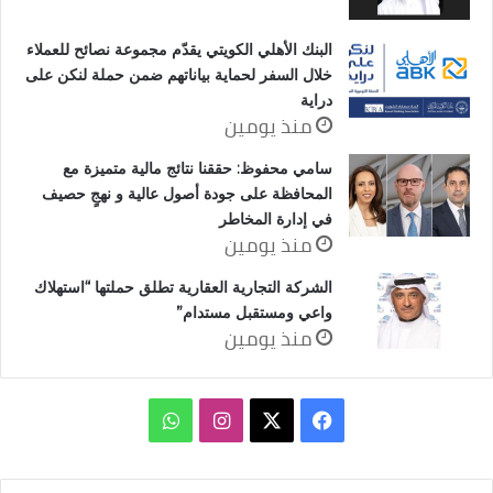
البنك الأهلي الكويتي يقدّم مجموعة نصائح للعملاء
خلال السفر لحماية بياناتهم ضمن حملة لنكن على
دراية
منذ يومين
سامي محفوظ: حققنا نتائج مالية متميزة مع
المحافظة على جودة أصول عالية و نهجٍ حصيف
في إدارة المخاطر
منذ يومين
الشركة التجارية العقارية تطلق حملتها “استهلاك
واعي ومستقبل مستدام”
منذ يومين
‫X
فيسبوك
انستقرام
واتساب