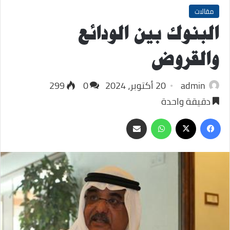
مقالات
البنوك بين الودائع
والقروض
admin
20 أكتوبر، 2024
0
299
دقيقة واحدة
‫X
فيسبوك
واتساب
مشاركة
عبر
البريد