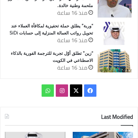
ملحمة وطنية خالدة..
منذ 16 ساعة
“وربة” يطلق حملة تحفيزية لمكافأة العملاء عند
تحويل رواتب العمالة المنزلية إلى حسابات SiDi
منذ 16 ساعة
“زين” تطلق أوّل تجربة للترجمة الفورية بالذكاء
الاصطناعي في الكويت
منذ 16 ساعة
‫X
فيسبوك
انستقرام
واتساب
Last Modified