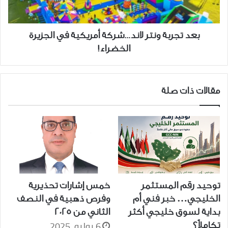
الجزيرة
الخضراء!
بعد تجربة ونتر لاند...شركة أمريكية في الجزيرة
الخضراء!
مقالات ذات صلة
توحيد رقم المستثمر
خمس إشارات تحذيرية
الخليجي… خبر فني أم
وفرص ذهبية في النصف
بداية لسوق خليجي أكثر
الثاني من 2025
6 يوليو، 2025
تكاملاً؟