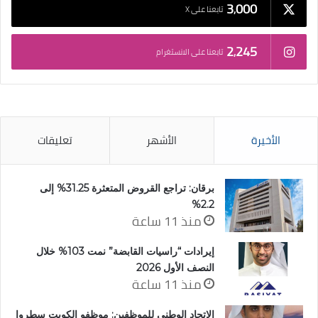
3٬000
تابعنا على X
2٬245
تابعنا على الانستغرام
الأخيرة
الأشهر
تعليقات
برقان: تراجع القروض المتعثرة 31.25% إلى
2.2%
منذ 11 ساعة
إيرادات “راسيات القابضة” نمت 103% خلال
النصف الأول 2026
منذ 11 ساعة
الاتحاد الوطني للموظفين: موظفو الكويت سطروا