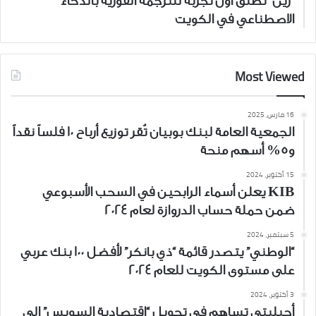
“زين” تطلق أوّل تجربة للترجمة الفورية بالذكاء
الاصطناعي في الكويت
Most Viewed
16 مارس، 2025
الجمعية العامة لبنك بوبيان تُقر توزيع أرباح 10 فلساً نقداً
و5% أسهم منحة
15 أكتوبر، 2024
KIB يعلن أسماء الرابحين في السحب الأسبوعي
ضمن حملة حساب الدروازة لعام 2024
5 سبتمبر، 2024
“الوطني” يتصدر قائمة “ذي بانكر” لأفضل 100 بنك عربي
على مستوى الكويت للعام 2024
3 أكتوبر، 2024
أجيليتي تساهم في تحويل “اقتصادية السويس” إلى