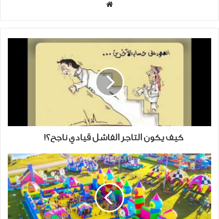
موقع
الويب
كيف
يكون
التاجر
الفاشل
قيادي
ناجح؟!
كيف يكون التاجر الفاشل قيادي ناجح؟!
بعد
تجربة
ونتر
لاند...شركة
أمريكية
في