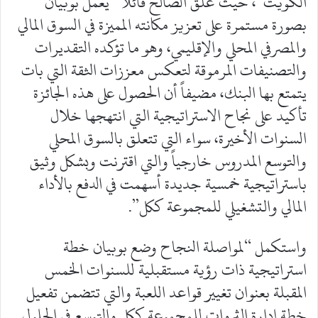
الكويت”، حيث علق الصالح قائلاً “يعمل بوبيان
بصورة مستمرة على تعزيز مكانته المميزة في السوق المالي
والمصرفي المحلي والإقليمي، وهو ما تؤكده التقديرات
والتصنيفات المرموقة لتعكس معززات الثقة التي بات
يتمتع بها البنك، مضيفاً أن الحصول على هذه الجائزة
تأكيد على نجاح الاستراتيجية التي انتهجها خلال
السنوات الأخيرة، سواء التي تتعلق بالسوق المحلي
والتوسع المدروس خارجياً والتي اقترنت وبشكل وثيق
باستراتيجية خمسية جديدة أسهمت في الدفع بالأداء
المالي والتشغيلي للمجموعة ككل”.
واستكمل “لمواصلة النجاح وضع بوبيان خطة
استراتيجية ذات رؤية مستقبلية للسنوات الخمس
المقبلة بعنوان تغيير قواعد اللعبة والتي تتضمن تفعيل
خطة إدارة الثروات للمجموعة ككل والتوسع في الحلول