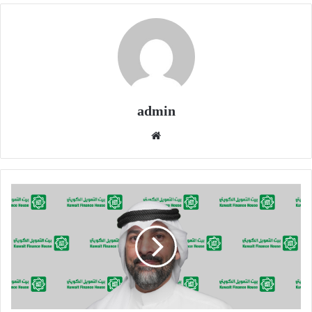
admin
موقع
الويب
"بيتك":
تعيين
حمد
الغنام
مديراً
عاماً
للخدمات
المالية