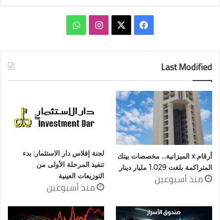
‫X
فيسبوك
انستقرام
واتساب
Last Modified
لجنة إفلاس دار الاستثمار: بدء
أرقام x الميزانية… مخصصات بيتك
تنفيذ المرحلة الأولى من
المتراكمة بلغت 1.029 مليار دينار
منذ أسبوعين
التوزيعات العينية
منذ أسبوعين