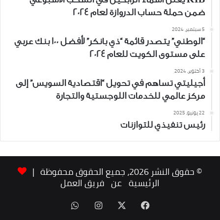
ضمن حملة حساب الدروازة لعام 2024
5 سبتمبر، 2024
“الوطني” يتصدر قائمة “ذي بانكر” لأفضل 100 بنك عربي
على مستوى الكويت للعام 2024
3 أكتوبر، 2024
أجيليتي تساهم في تحويل “اقتصادية السويس” إلى
مركز عالمي للخدمات اللوجستية والتجارة
22 يونيو، 2025
رئيس تنفيذي للتوازنات
© حقوق النشر 2026، جميع الحقوق محفوظة |
الرئيسية
عن
فريق العمل
‫X
فيسبوك
انستقرام
واتساب