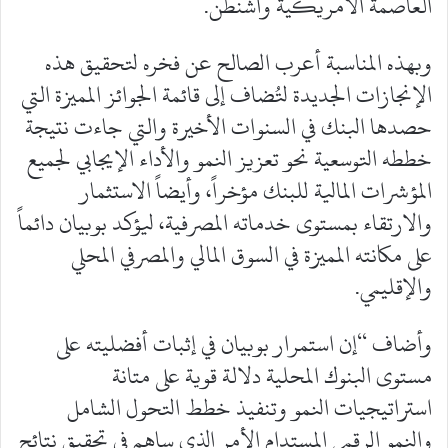
العاصمة الأمريكية واشنطن.
وبهذه المناسبة أعرب الصالح عن فخره لتحقيق هذه
الإنجازات الجديدة لتُضاف إلى قائمة الجوائز المميزة التي
حصدها البنك في السنوات الأخيرة والتي جاءت نتيجة
خططه التوسعية نحو تعزيز النمو والأداء الإيجابي لجميع
المؤشرات المالية للبنك مؤخراً، وأيضاً الاستثمار
والارتقاء بمستوى خدماته المصرفية، ليؤكد بوبيان دائماً
على مكانته المميزة في السوق المالي والمصرفي المحلي
والإقليمي.
وأضاف “إن استمرار بوبيان في إثبات أفضليته على
مستوى البنوك المحلية دلالة قوية على متانة
استراتيجيات النمو وتنفيذ خطط التحول الشامل
والنمو الرقمي المستدام الأمر الذي ساهم في تحقيق نتائج