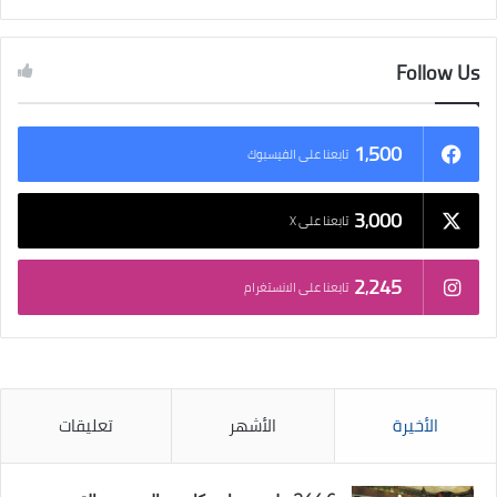
Follow Us
1٬500
تابعنا على الفيسبوك
3٬000
تابعنا على X
2٬245
تابعنا على الانستغرام
الأخيرة
الأشهر
تعليقات