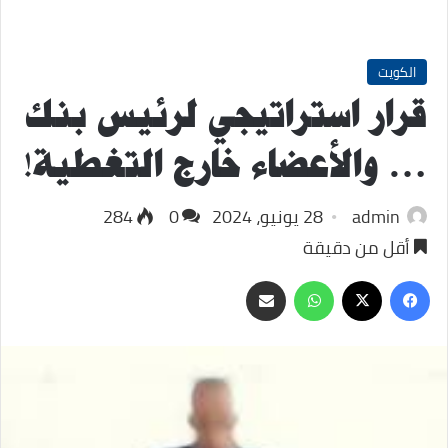
الكويت
قرار استراتيجي لرئيس بنك
… والأعضاء خارج التغطية!
admin
28 يونيو، 2024
0
284
أقل من دقيقة
‫X
فيسبوك
واتساب
مشاركة
عبر
البريد