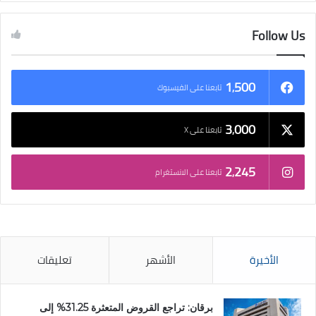
Follow Us
1٬500
تابعنا على الفيسبوك
3٬000
تابعنا على X
2٬245
تابعنا على الانستغرام
الأخيرة
الأشهر
تعليقات
برقان: تراجع القروض المتعثرة 31.25% إلى