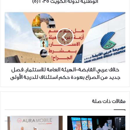
الوطنية لدولة الكويت 2035 (5)
خلاف
عربي
القابضة-
الهيئة
العامة
للاستثمار،
فصل
جديد
من
خلاف عربي القابضة-الهيئة العامة للاستثمار، فصل
الصراع
جديد من الصراع بعودة حكم استئناف للدرجة الأولى
بعودة
حكم
استئناف
للدرجة
مقالات ذات صلة
الأولى