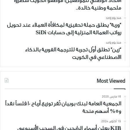
الاتحاد الوطني للموظفين: موظفو الكويت سطروا
ملحمة وطنية خالدة..
منذ يوم واحد
“وربة” يطلق حملة تحفيزية لمكافأة العملاء عند تحويل
رواتب العمالة المنزلية إلى حسابات SiDi
منذ يوم واحد
“زين” تطلق أوّل تجربة للترجمة الفورية بالذكاء
الاصطناعي في الكويت
Most Viewed
16 مارس، 2025
الجمعية العامة لبنك بوبيان تُقر توزيع أرباح 10 فلساً نقداً
و5% أسهم منحة
15 أكتوبر، 2024
KIB يعلن أسماء الرابحين في السحب الأسبوعي