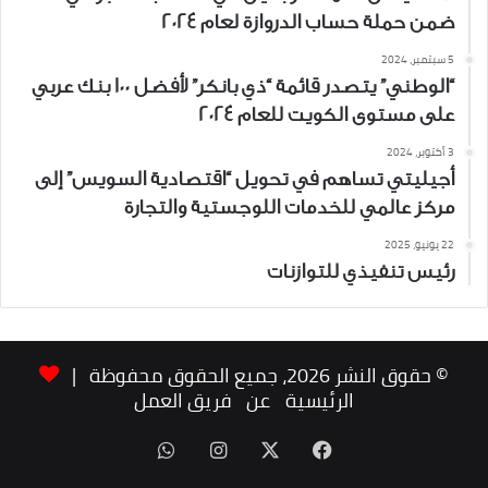
ضمن حملة حساب الدروازة لعام 2024
5 سبتمبر، 2024
“الوطني” يتصدر قائمة “ذي بانكر” لأفضل 100 بنك عربي
على مستوى الكويت للعام 2024
3 أكتوبر، 2024
أجيليتي تساهم في تحويل “اقتصادية السويس” إلى
مركز عالمي للخدمات اللوجستية والتجارة
22 يونيو، 2025
رئيس تنفيذي للتوازنات
© حقوق النشر 2026، جميع الحقوق محفوظة |
الرئيسية
عن
فريق العمل
‫X
فيسبوك
انستقرام
واتساب