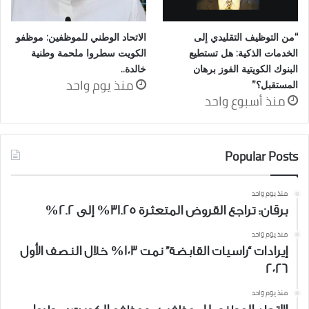
“من التوظيف التقليدي إلى
الاتحاد الوطني للموظفين: موظفو
الخدمات الذكية: هل تستطيع
الكويت سطروا ملحمة وطنية
البنوك الكويتية الفوز برهان
خالدة..
منذ يوم واحد
المستقبل؟”
منذ أسبوع واحد
Popular Posts
منذ يوم واحد
برقان: تراجع القروض المتعثرة 31.25% إلى 2.2%
منذ يوم واحد
إيرادات “راسيات القابضة” نمت 103% خلال النصف الأول
2026
منذ يوم واحد