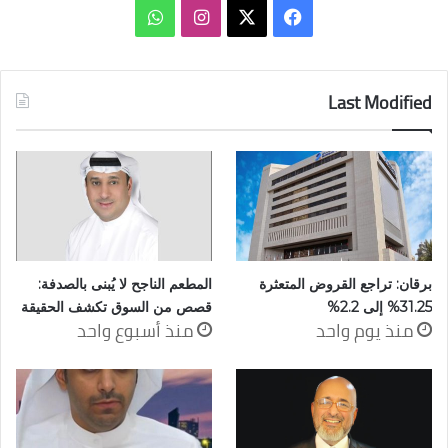
‫X
فيسبوك
انستقرام
واتساب
Last Modified
برقان: تراجع القروض المتعثرة
المطعم الناجح لا يُبنى بالصدفة:
31.25% إلى 2.2%
قصص من السوق تكشف الحقيقة
منذ يوم واحد
منذ أسبوع واحد