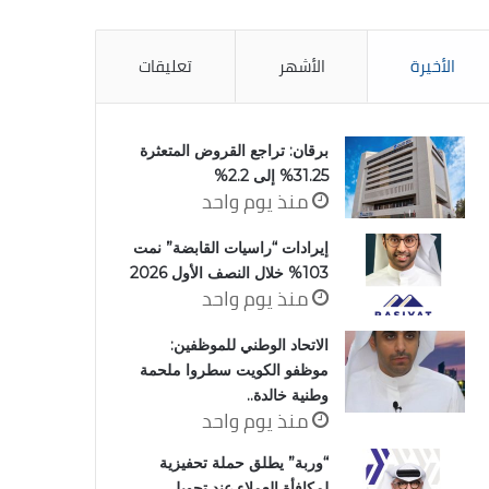
الأخيرة
الأشهر
تعليقات
برقان: تراجع القروض المتعثرة
31.25% إلى 2.2%
منذ يوم واحد
إيرادات “راسيات القابضة” نمت
103% خلال النصف الأول 2026
منذ يوم واحد
الاتحاد الوطني للموظفين:
موظفو الكويت سطروا ملحمة
وطنية خالدة..
منذ يوم واحد
“وربة” يطلق حملة تحفيزية
لمكافأة العملاء عند تحويل