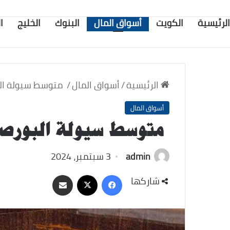
الرئيسية
الكويت
أسواق المال
البنوك
الخليج
ا
الرئيسية
/
أسواق المال
/
متوسط سيولة البورصة 2024 تتف
أسواق المال
متوسط سيولة البورصة 2024 تتفوق على 2
admin
3 سبتمبر، 2024
‫X
فيسبوك
مشاركة
شاركها
عبر
البريد