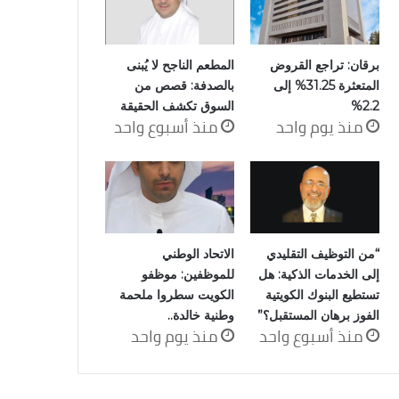
برقان: تراجع القروض
المطعم الناجح لا يُبنى
المتعثرة 31.25% إلى
بالصدفة: قصص من
2.2%
السوق تكشف الحقيقة
منذ يوم واحد
منذ أسبوع واحد
“من التوظيف التقليدي
الاتحاد الوطني
إلى الخدمات الذكية: هل
للموظفين: موظفو
تستطيع البنوك الكويتية
الكويت سطروا ملحمة
الفوز برهان المستقبل؟”
وطنية خالدة..
منذ أسبوع واحد
منذ يوم واحد