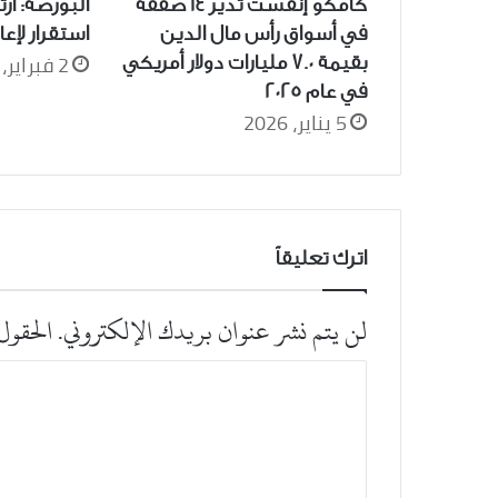
كامكو إنفست تدير 14 صفقة
البورصة: ار
في أسواق رأس مال الدين
استقرار لإعا
2 فبراير، 2026
بقيمة 7.0 مليارات دولار أمريكي
في عام 2025
5 يناير، 2026
اترك تعليقاً
لن يتم نشر عنوان بريدك الإلكتروني.
الحقول 
ا
ل
ت
ع
ل