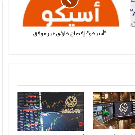
موفق
"أسيكو": إفصاح كارثي غير موفق