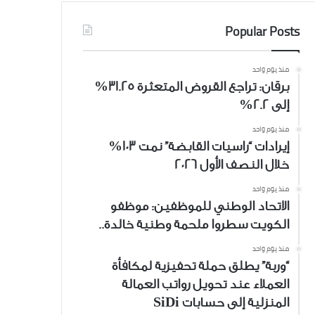
Popular Posts
منذ يوم واحد
برقان: تراجع القروض المتعثرة 31.25%
إلى 2.2%
منذ يوم واحد
إيرادات “راسيات القابضة” نمت 103%
خلال النصف الأول 2026
منذ يوم واحد
الاتحاد الوطني للموظفين: موظفو
الكويت سطروا ملحمة وطنية خالدة..
منذ يوم واحد
“وربة” يطلق حملة تحفيزية لمكافأة
العملاء عند تحويل رواتب العمالة
المنزلية إلى حسابات SiDi