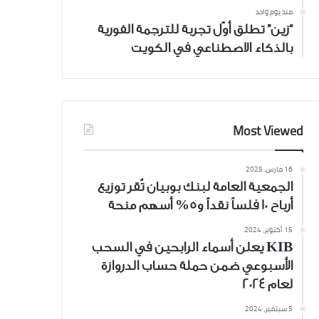
منذ يوم واحد
“زين” تطلق أوّل تجربة للترجمة الفورية
بالذكاء الاصطناعي في الكويت
Most Viewed
16 مارس، 2025
الجمعية العامة لبنك بوبيان تُقر توزيع
أرباح 10 فلساً نقداً و5% أسهم منحة
15 أكتوبر، 2024
KIB يعلن أسماء الرابحين في السحب
الأسبوعي ضمن حملة حساب الدروازة
لعام 2024
5 سبتمبر، 2024