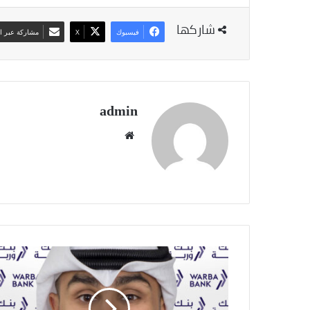
شاركها
فيسبوك
‫X
مشاركة عبر ال
admin
موقع
الويب
إطلاق
"مستشار
وربة"
أول