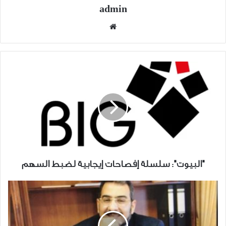
admin
موقع
الويب
"البيوت":
سلسلة
إفصاحات
إيجابية
لضبط
السهم
"البيوت": سلسلة إفصاحات إيجابية لضبط السهم
تعريف
غسل
الأموال
من