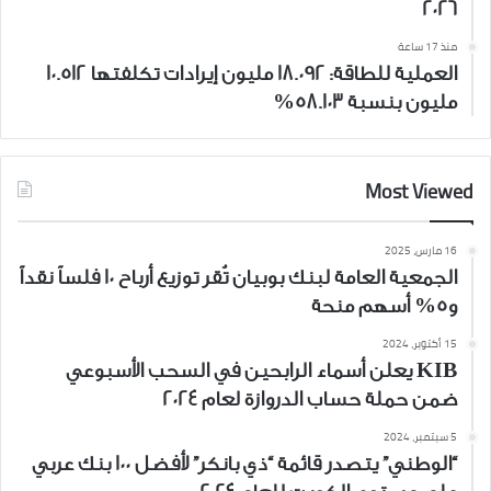
2026
منذ 17 ساعة
العملية للطاقة: 18.092 مليون إيرادات تكلفتها 10.512
مليون بنسبة 58.103%
Most Viewed
16 مارس، 2025
الجمعية العامة لبنك بوبيان تُقر توزيع أرباح 10 فلساً نقداً
و5% أسهم منحة
15 أكتوبر، 2024
KIB يعلن أسماء الرابحين في السحب الأسبوعي
ضمن حملة حساب الدروازة لعام 2024
5 سبتمبر، 2024
“الوطني” يتصدر قائمة “ذي بانكر” لأفضل 100 بنك عربي