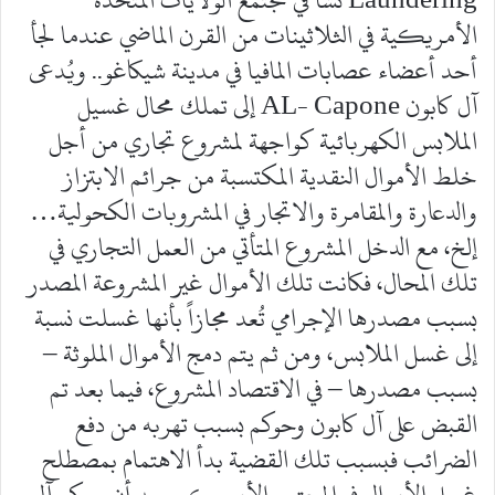
الأمريكية في الثلاثينات من القرن الماضي عندما لجأ
أحد أعضاء عصابات المافيا في مدينة شيكاغو.. ويُدعى
آل كابون AL- Capone إلى تملك محال غسيل
الملابس الكهربائية كواجهة لمشروع تجاري من أجل
خلط الأموال النقدية المكتسبة من جرائم الابتزاز
والدعارة والمقامرة والاتجار في المشروبات الكحولية…
إلخ، مع الدخل المشروع المتأتي من العمل التجاري في
تلك المحال، فكانت تلك الأموال غير المشروعة المصدر
بسبب مصدرها الإجرامي تُعد مجازاً بأنها غسلت نسبة
إلى غسل الملابس، ومن ثم يتم دمج الأموال الملوثة –
بسبب مصدرها – في الاقتصاد المشروع، فيما بعد تم
القبض على آل كابون وحوكم بسبب تهربه من دفع
الضرائب فبسبب تلك القضية بدأ الاهتمام بمصطلح
غسل الأموال في المجتمع الأمريكي بعد أن حوكم آل