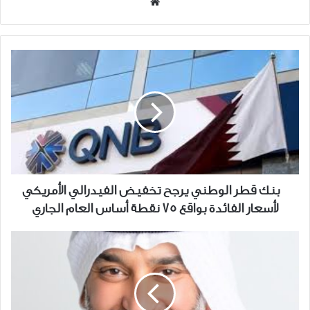
موقع
الويب
بنك
قطر
الوطني
يرجح
تخفيض
الفيدرالي
الأمريكي
لأسعار
الفائدة
بنك قطر الوطني يرجح تخفيض الفيدرالي الأمريكي
بواقع
لأسعار الفائدة بواقع 75 نقطة أساس العام الجاري
75
نقطة
10
أساس
معلومات
العام
لا
الجاري
تعرفها
عن