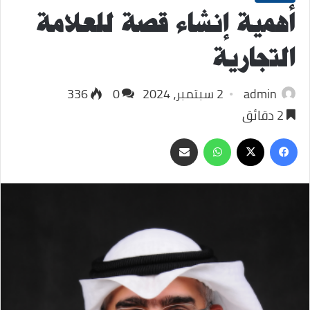
أهمية إنشاء قصة للعلامة
التجارية
admin
2 سبتمبر، 2024
0
336
2 دقائق
‫X
فيسبوك
واتساب
مشاركة
عبر
البريد